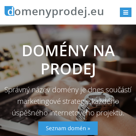
Přepno
navigac
DOMÉNY NA
PRODEJ
Správný název domény je dnes součástí
marketingové strategie každého
úspěšného internetového projektu.
Seznam domén »