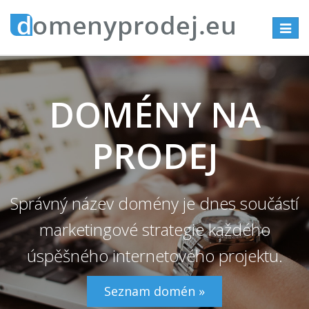
Přepno
navigac
DOMÉNY NA
PRODEJ
Správný název domény je dnes součástí
marketingové strategie každého
úspěšného internetového projektu.
Seznam domén »