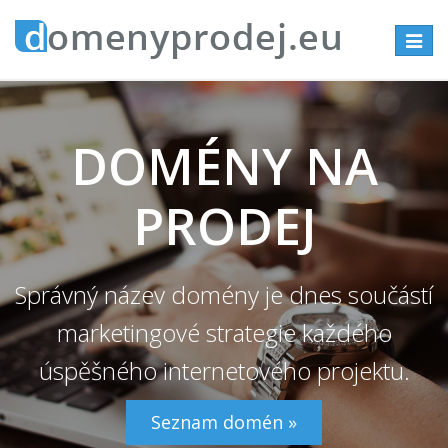
Přepno
navigac
DOMÉNY NA
PRODEJ
Správný název domény je dnes součástí
marketingové strategie každého
úspěšného internetového projektu.
Seznam domén »