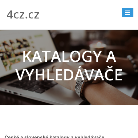
Přepno
navigac
KATALOGY A
VYHLEDÁVAČE
České a slovenské katalogy a vyhledávače