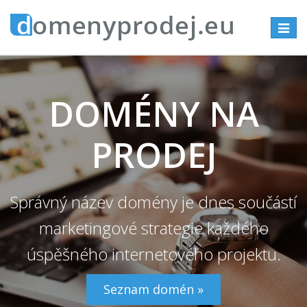
Přepno
navigac
DOMÉNY NA
PRODEJ
Správný název domény je dnes součástí
marketingové strategie každého
úspěšného internetového projektu.
Seznam domén »