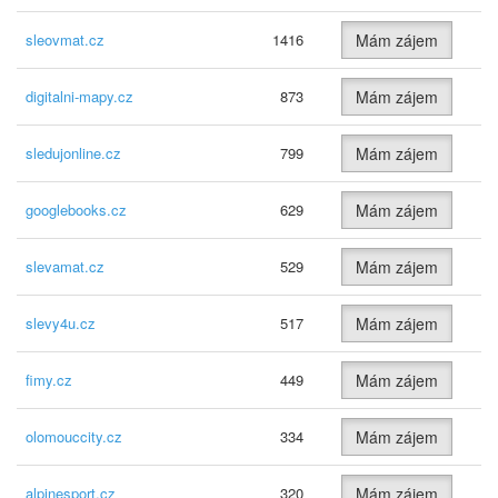
sleovmat.cz
1416
Mám zájem
digitalni-mapy.cz
873
Mám zájem
sledujonline.cz
799
Mám zájem
googlebooks.cz
629
Mám zájem
slevamat.cz
529
Mám zájem
slevy4u.cz
517
Mám zájem
fimy.cz
449
Mám zájem
olomouccity.cz
334
Mám zájem
alpinesport.cz
320
Mám zájem